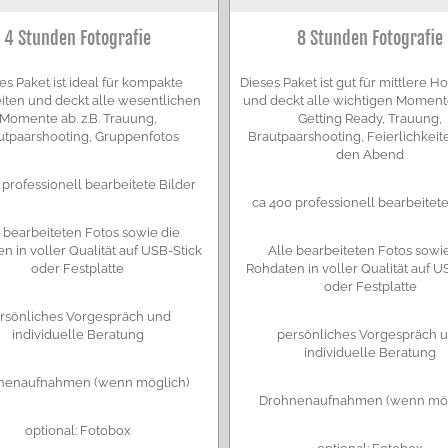
4 Stunden Fotografie
8 Stunden Fotografie
es Paket ist ideal für kompakte
Dieses Paket ist gut für mittlere H
iten und deckt alle wesentlichen
und deckt alle wichtigen Momente 
Momente ab. z.B. Trauung,
Getting Ready, Trauung,
utpaarshooting, Gruppenfotos
Brautpaarshooting, Feierlichkeite
den Abend
 professionell bearbeitete Bilder
ca 400 professionell bearbeitete
e bearbeiteten Fotos sowie die
n in voller Qualität auf USB-Stick
Alle bearbeiteten Fotos sowie
oder Festplatte
Rohdaten in voller Qualität auf U
oder Festplatte
rsönliches Vorgespräch und
individuelle Beratung
persönliches Vorgespräch 
individuelle Beratung
nenaufnahmen (wenn möglich)
Drohnenaufnahmen (wenn mög
optional: Fotobox