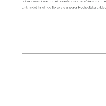
präsentieren kann und eine umfangreichere Version von e
Link
findet Ihr einige Beispiele unserer Hochzeitskurzvideo