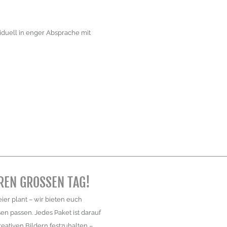
iduell in enger Absprache mit
REN GROSSEN TAG!
eier plant – wir bieten euch
n passen. Jedes Paket ist darauf
ativen Bildern festzuhalten –