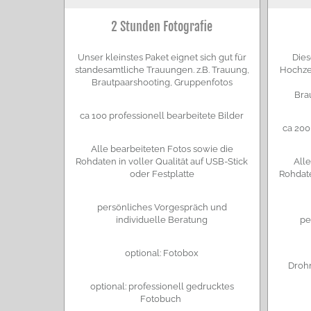
2 Stunden Fotografie
Unser kleinstes Paket eignet sich gut für
Dies
standesamtliche Trauungen. z.B. Trauung,
Hochze
Brautpaarshooting, Gruppenfotos
Bra
ca 100 professionell bearbeitete Bilder
ca 200
Alle bearbeiteten Fotos sowie die
Rohdaten in voller Qualität auf USB-Stick
All
oder Festplatte
Rohdate
persönliches Vorgespräch und
individuelle Beratung
pe
optional: Fotobox
Droh
optional: professionell gedrucktes
Fotobuch