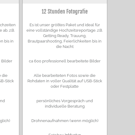
12 Stunden Fotografie
ochzeiten
Es ist unser größtes Paket und ideal für
ab. z.B.
eine vollständige Hochzeitsreportage. z.B.
Getting Ready, Trauung,
n bis in
Brautpaarshooting, Feierlichkeiten bis in
die Nacht
 Bilder
ca 600 professionell bearbeitete Bilder
 die
Alle bearbeiteten Fotos sowie die
SB-Stick
Rohdaten in voller Qualität auf USB-Stick
oder Festplatte
und
persönliches Vorgespräch und
individuelle Beratung
lich)
Drohnenaufnahmen (wenn möglich)