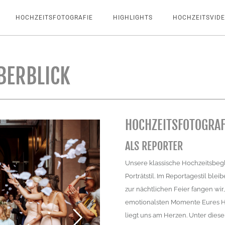
HOCHZEITSFOTOGRAFIE
HIGHLIGHTS
HOCHZEITSVID
BERBLICK
HOCHZEITSFOTOGRAF
ALS REPORTER
Unsere klassische Hochzeitsbeg
Porträtstil. Im Reportagestil ble
zur nächtlichen Feier fangen wi
emotionalsten Momente Eures Hoc
liegt uns am Herzen. Unter die