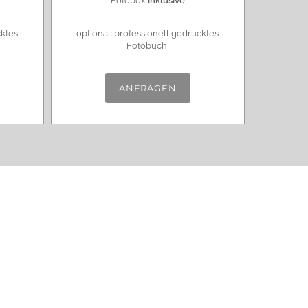
Fotobox
inklusive
cktes
optional: professionell gedrucktes
Fotobuch
ANFRAGEN